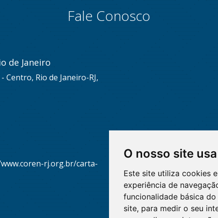
Fale Conosco
o de Janeiro
s - Centro, Rio de Janeiro-RJ,
O nosso site usa
/www.coren-rj.org.br/carta-
Este site utiliza cookies
experiência de navegação
funcionalidade básica do 
site
,
para medir o seu int