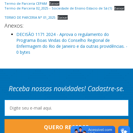
Termo de Parceria CEPAM
Baixar
Termo de Parceria 02_2025 – Sociedade de Ensino Estacio de Sá (1)
Baixar
TERMO DE PARCERIA N° 01_2025
Baixar
Anexos:
DECISÃO 1171 2024 - Aprova o regulamento do
Programa Boas Vindas do Conselho Regional de
Enfermagem do Rio de Janeiro e da outras providências. -
0 bytes
Receba nossas novidades! Cadastre-se.
QUERO RECEBER