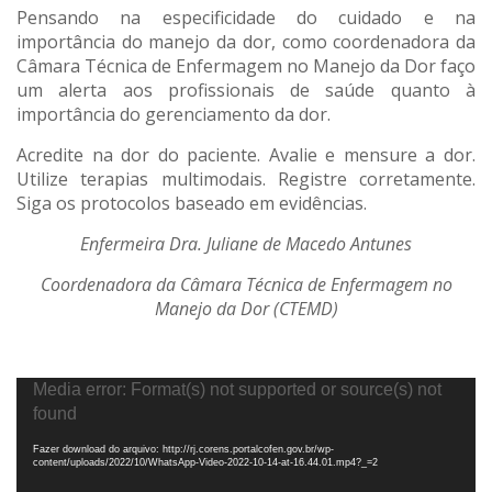
Pensando na especificidade do cuidado e na
importância do manejo da dor, como coordenadora da
Câmara Técnica de Enfermagem no Manejo da Dor faço
um alerta aos profissionais de saúde quanto à
importância do gerenciamento da dor.
Acredite na dor do paciente. Avalie e mensure a dor.
Utilize terapias multimodais. Registre corretamente.
Siga os protocolos baseado em evidências.
Enfermeira Dra. Juliane de Macedo Antunes
Coordenadora da Câmara Técnica de Enfermagem no
Manejo da Dor (CTEMD)
Tocador
Media error: Format(s) not supported or source(s) not
de
found
vídeo
Fazer download do arquivo: http://rj.corens.portalcofen.gov.br/wp-
content/uploads/2022/10/WhatsApp-Video-2022-10-14-at-16.44.01.mp4?_=2