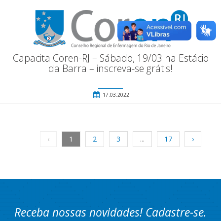
Capacita Coren-RJ – Sábado, 19/03 na Estácio
da Barra – inscreva-se grátis!
17.03.2022
‹
1
2
3
...
17
›
Receba nossas novidades! Cadastre-se.