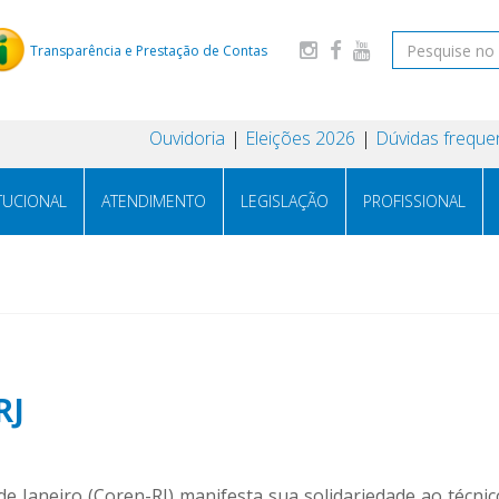
Transparência e Prestação de Contas
Ouvidoria
Eleições 2026
Dúvidas freque
ITUCIONAL
ATENDIMENTO
LEGISLAÇÃO
PROFISSIONAL
RJ
 Janeiro (Coren-RJ) manifesta sua solidariedade ao técn