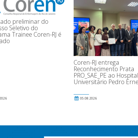
tado preliminar do
so Seletivo do
ama Trainee Coren-RJ é
gado
Coren-RJ entrega
Reconhecimento Prata
PRO_SAE_PE ao Hospita
Universitário Pedro Ern
2026
05.08.2026