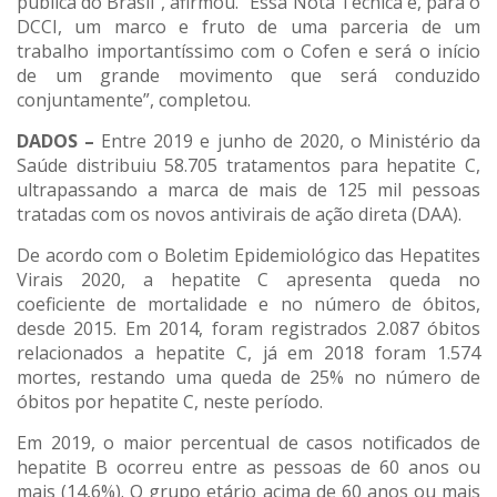
pública do Brasil”, afirmou. “Essa Nota Técnica é, para o
DCCI, um marco e fruto de uma parceria de um
trabalho importantíssimo com o Cofen e será o início
de um grande movimento que será conduzido
conjuntamente”, completou.
DADOS –
Entre 2019 e junho de 2020, o Ministério da
Saúde distribuiu 58.705 tratamentos para hepatite C,
ultrapassando a marca de mais de 125 mil pessoas
tratadas com os novos antivirais de ação direta (DAA).
De acordo com o Boletim Epidemiológico das Hepatites
Virais 2020, a hepatite C apresenta queda no
coeficiente de mortalidade e no número de óbitos,
desde 2015. Em 2014, foram registrados 2.087 óbitos
relacionados a hepatite C, já em 2018 foram 1.574
mortes, restando uma queda de 25% no número de
óbitos por hepatite C, neste período.
Em 2019, o maior percentual de casos notificados de
hepatite B ocorreu entre as pessoas de 60 anos ou
mais (14,6%). O grupo etário acima de 60 anos ou mais