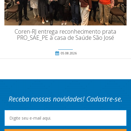
Coren-RJ entrega reconhecimento prata
PRO_SAE_PE à casa de Saúde São José
05.08.2026
Receba nossas novidades! Cadastre-se.